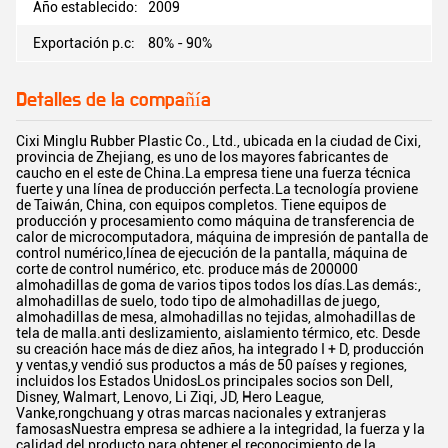
Año establecido:
2009
Exportación p.c:
80% - 90%
Detalles de la compañía
Cixi Minglu Rubber Plastic Co., Ltd., ubicada en la ciudad de Cixi,
provincia de Zhejiang, es uno de los mayores fabricantes de
caucho en el este de China.La empresa tiene una fuerza técnica
fuerte y una línea de producción perfecta.La tecnología proviene
de Taiwán, China, con equipos completos. Tiene equipos de
producción y procesamiento como máquina de transferencia de
calor de microcomputadora, máquina de impresión de pantalla de
control numérico,línea de ejecución de la pantalla, máquina de
corte de control numérico, etc. produce más de 200000
almohadillas de goma de varios tipos todos los días.Las demás:,
almohadillas de suelo, todo tipo de almohadillas de juego,
almohadillas de mesa, almohadillas no tejidas, almohadillas de
tela de malla.anti deslizamiento, aislamiento térmico, etc. Desde
su creación hace más de diez años, ha integrado I + D, producción
y ventas,y vendió sus productos a más de 50 países y regiones,
incluidos los Estados UnidosLos principales socios son Dell,
Disney, Walmart, Lenovo, Li Ziqi, JD, Hero League,
Vanke,rongchuang y otras marcas nacionales y extranjeras
famosasNuestra empresa se adhiere a la integridad, la fuerza y la
calidad del producto para obtener el reconocimiento de la