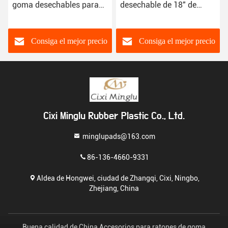
goma desechables para
desechable de 18" de
bares, bares y
servicio de goma de
restaurantes
alfombra X12 Bar Bar de
cerveza
Consiga el mejor precio
Consiga el mejor precio
Cixi Minglu Rubber Plastic Co., Ltd.
minglupads@163.com
86-136-4660-9331
Aldea de Hongwei, ciudad de Zhangqi, Cixi, Ningbo,
Zhejiang, China
Buena calidad de China Accesorios para ratones de goma