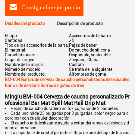
Consiga el mejor precio
Detalles del producto
Descripción de producto
El tipo:
Accesorios de la barra
Cantidad:
> 5
Tipo de los accesorios de la barra:
Pajas de beber
El material:
De caucho de silicona
Características:
Disponible, sostenible
Lugar de origen:
Zhejiang, China
Nombre de la marca:
Custom
Número de modelo:
Se trata de la siguiente:
Nombre del producto:
Alfombras de goma
BM-004 Barras de cerveza de caucho personalizadas desechables
Barras de derrame Barras de goteo de tren
Minglu BM-004 Cerveza de caucho personalizado Pr
ofessional Bar Mat Spill Mat Rail Drip Mat
Hecho de caucho duradero no tóxico, valor de 2 paquetes.
Cada uno mide 23 pulgadas por 3 pulgadas, color negro para c
oordinar con cualquier decoración
El caucho antideslizante ayuda a evitar derrames excesivos y d
años a los vasos.
La superficie de cristal permite el flujo de aire debajo de los vas