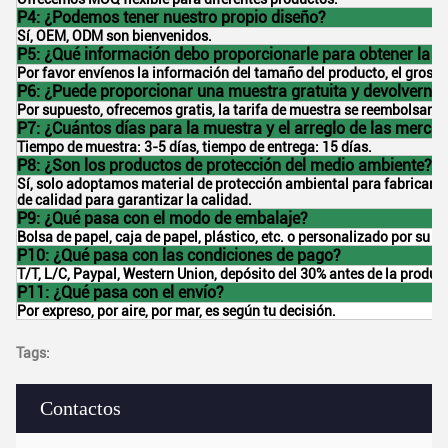
P4: ¿Podemos tener nuestro propio diseño?
Sí, OEM, ODM son bienvenidos.
P5: ¿Qué información debo proporcionarle para obtener la m
Por favor envíenos la información del tamaño del producto, el grosor, 
P6: ¿Puede proporcionar una muestra gratuita y devolvernos
Por supuesto, ofrecemos gratis, la tarifa de muestra se reembolsará 
P7: ¿Cuántos días para la muestra y el arreglo de las merca
Tiempo de muestra: 3-5 días, tiempo de entrega: 15 días.
P8: ¿Son los productos de protección del medio ambiente?
Sí, solo adoptamos material de protección ambiental para fabricar p
de calidad para garantizar la calidad.
P9: ¿Qué pasa con el modo de embalaje?
Bolsa de papel, caja de papel, plástico, etc. o personalizado por su re
P10: ¿Qué pasa con las condiciones de pago?
T/T, L/C, Paypal, Western Union, depósito del 30% antes de la producc
P11: ¿Qué pasa con el envío?
Por expreso, por aire, por mar, es según tu decisión.
Tags:
Contactos